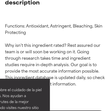
description
Functions: Antioxidant, Astringent, Bleaching, Skin 
Protecting

Why isn’t this ingredient rated? Rest assured our 
team is or will soon be working on it. Going 
through research takes time and ingredient 
studies require in-depth analysis. Our goal is to 
Calificaciones de
Calificaciones de
provide the most accurate information possible. 
This ingredient database is updated daily, so check 
ingredientes
ingredientes
re el cuidado de la piel
EXCELENTE
EXCELENTE
s. Nos ayudan a
Ingrediente sobresaliente con
Ingrediente sobresaliente con
rutes de la mejor
beneficios reales para la piel. Su
beneficios reales para la piel. Su
do visites nuestro sitio