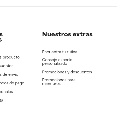
e revisar.
e revisar.
s
Nuestros extras
s
Encuentra tu rutina
e producto
Consejo experto
personalizado
cuentes
Promociones y descuentos​
s de envío
Promociones para
todos de pago
miembros
ionales
ta