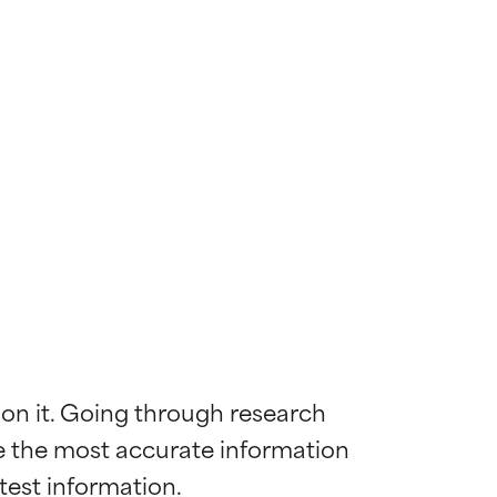
 on it. Going through research 
de the most accurate information 
mostrada y
mostrada y