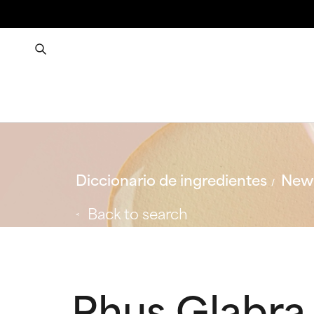
Diccionario de ingredientes
New 
Back to search
Rhus Glabra 