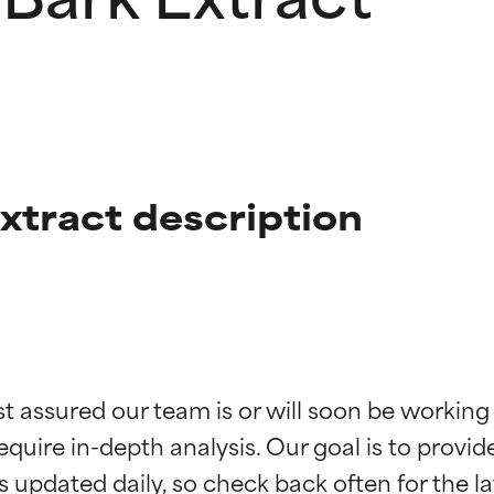
xtract description
ciones de ingredientes
ciones de ingredientes
st assured our team is or will soon be working
equire in-depth analysis. Our goal is to provi
esaliente con beneficios reales para la piel. Su eficacia está de
esaliente con beneficios reales para la piel. Su eficacia está de