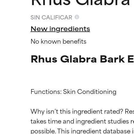
SIN CALIFICAR
New ingredients
No known benefits
Rhus Glabra Bark E
Functions: Skin Conditioning

Califica
Califica
Why isn’t this ingredient rated? Re
takes time and ingredient studies r
EXCELENTE
EXCELENTE
Ingrediente sobr
Ingrediente sobr