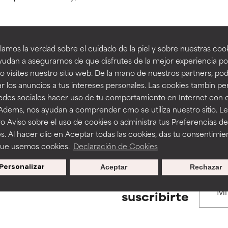
estudios independientes.
estudios independientes.
an beneficiosos como los de la categoría excelente, suelen ser 
an beneficiosos como los de la categoría excelente, suelen ser 
amos la verdad sobre el cuidado de la piel y sobre nuestras cook
ra, la estabilidad o la absorción de una fórmula.
ra, la estabilidad o la absorción de una fórmula.
udan a asegurarnos de que disfrutes de la mejor experiencia po
BACK TO SEARCH
 visites nuestro sitio web. De la mano de nuestros partners, p
E
E
r los anuncios a tus intereses personales. Las cookies tambin p
ciertas limitaciones en cuanto a su apariencia, estabilidad o efic
ciertas limitaciones en cuanto a su apariencia, estabilidad o efic
redes sociales hacer uso de tu comportamiento en Internet con 
s básicos o que no cuentan con suficiente respaldo científico.
s básicos o que no cuentan con suficiente respaldo científico.
 Adems, nos ayudan a comprender cmo se utiliza nuestro sitio. L
s used to assess ingredients in this dictionary. Regulations regar
o Aviso sobre el uso de cookies o administra tus Preferencias de
OMENDABLE
OMENDABLE
s. Al hacer clic en Aceptar todas las cookies, das tu consentimie
recer algunos beneficios se recomienda evitarlo por su probab
recer algunos beneficios se recomienda evitarlo por su probab
que usemos cookies.
Declaración de Cookies
ecialmente si se combina con otros ingredientes problemáticos.
ecialmente si se combina con otros ingredientes problemáticos.
Personalizar
Aceptar
Rechazar
EJABLE
EJABLE
Promociones exclusivas al
suscribirte
rovocar efectos adversos como irritación, inflamación o seque
rovocar efectos adversos como irritación, inflamación o seque
 se utiliza en altas concentraciones o junto con otros ingrediente
 se utiliza en altas concentraciones o junto con otros ingrediente