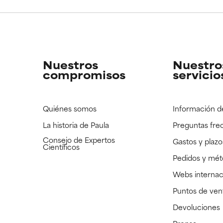
CAR
CAR
strado, pero con la información científica disponible pendiente d
strado, pero con la información científica disponible pendiente d
Nuestros
Nuestro
compromisos
servicio
Quiénes somos
Información d
La historia de Paula
Preguntas fre
Consejo de Expertos
Gastos y plazo
Científicos
Pedidos y mé
Webs internac
Puntos de ven
Devoluciones