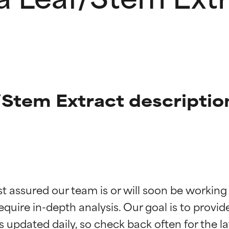
/Stem Extract descriptio
ciones de ingredientes
ciones de ingredientes
st assured our team is or will soon be working
equire in-depth analysis. Our goal is to provi
esaliente con beneficios reales para la piel. Su eficacia está de
esaliente con beneficios reales para la piel. Su eficacia está de