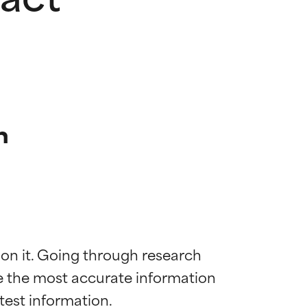
n
 on it. Going through research 
de the most accurate information 
mostrada y
mostrada y