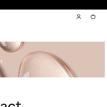
t
ract