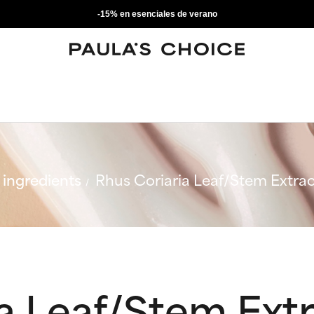
-15% en esenciales de verano
ingredients
Rhus Coriaria Leaf/Stem Extrac
a Leaf/Stem Ext