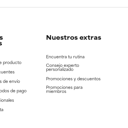
e revisar.
e revisar.
s
Nuestros extras
s
Encuentra tu rutina
e producto
Consejo experto
personalizado
cuentes
Promociones y descuentos​
s de envío
Promociones para
todos de pago
miembros
ionales
ta