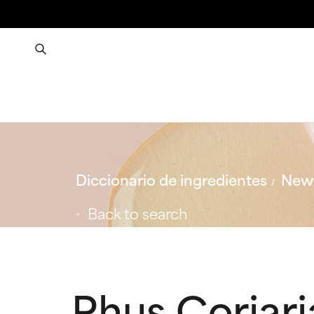
Diccionario de ingredientes
New 
Back to search
Rhus Coriari