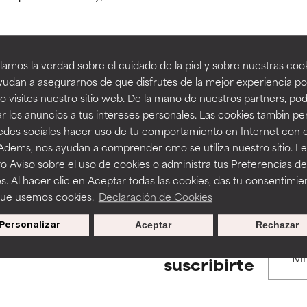
estudios independientes.
estudios independientes.
an beneficiosos como los de la categoría excelente, suelen ser 
an beneficiosos como los de la categoría excelente, suelen ser 
amos la verdad sobre el cuidado de la piel y sobre nuestras cook
ra, la estabilidad o la absorción de una fórmula.
ra, la estabilidad o la absorción de una fórmula.
udan a asegurarnos de que disfrutes de la mejor experiencia po
BACK TO SEARCH
 visites nuestro sitio web. De la mano de nuestros partners, p
E
E
r los anuncios a tus intereses personales. Las cookies tambin p
ciertas limitaciones en cuanto a su apariencia, estabilidad o efic
ciertas limitaciones en cuanto a su apariencia, estabilidad o efic
redes sociales hacer uso de tu comportamiento en Internet con 
s básicos o que no cuentan con suficiente respaldo científico.
s básicos o que no cuentan con suficiente respaldo científico.
 Adems, nos ayudan a comprender cmo se utiliza nuestro sitio. L
s used to assess ingredients in this dictionary. Regulations regar
o Aviso sobre el uso de cookies o administra tus Preferencias de
OMENDABLE
OMENDABLE
s. Al hacer clic en Aceptar todas las cookies, das tu consentimie
recer algunos beneficios se recomienda evitarlo por su probab
recer algunos beneficios se recomienda evitarlo por su probab
que usemos cookies.
Declaración de Cookies
ecialmente si se combina con otros ingredientes problemáticos.
ecialmente si se combina con otros ingredientes problemáticos.
Personalizar
Aceptar
Rechazar
EJABLE
EJABLE
Promociones exclusivas al
suscribirte
rovocar efectos adversos como irritación, inflamación o seque
rovocar efectos adversos como irritación, inflamación o seque
 se utiliza en altas concentraciones o junto con otros ingrediente
 se utiliza en altas concentraciones o junto con otros ingrediente