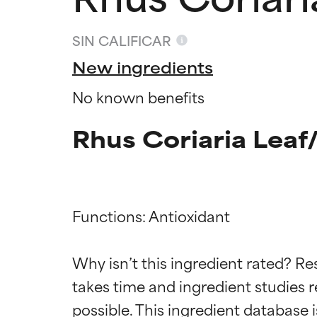
SIN CALIFICAR
New ingredients
No known benefits
Rhus Coriaria Leaf
Functions: Antioxidant

Califica
Califica
Why isn’t this ingredient rated? Re
takes time and ingredient studies r
EXCELENTE
EXCELENTE
Ingrediente sobr
Ingrediente sobr