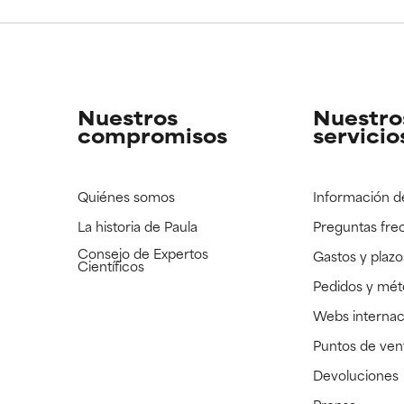
CAR
CAR
strado, pero con la información científica disponible pendiente d
strado, pero con la información científica disponible pendiente d
Nuestros
Nuestro
compromisos
servicio
Quiénes somos
Información d
La historia de Paula
Preguntas fre
Consejo de Expertos
Gastos y plazo
Científicos
Pedidos y mé
Webs internac
Puntos de ven
Devoluciones