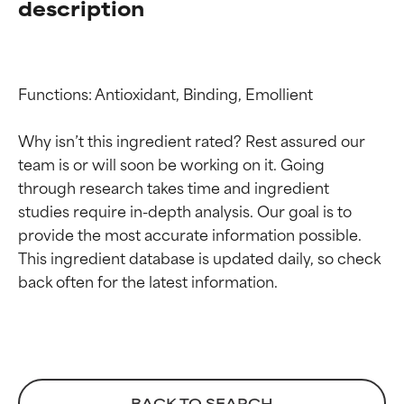
description
Functions: Antioxidant, Binding, Emollient

Why isn’t this ingredient rated? Rest assured our 
team is or will soon be working on it. Going 
through research takes time and ingredient 
studies require in-depth analysis. Our goal is to 
provide the most accurate information possible. 
Calificaciones de
Calificaciones de
This ingredient database is updated daily, so check 
ingredientes
ingredientes
EXCELENTE
EXCELENTE
Ingrediente sobresaliente con
Ingrediente sobresaliente con
beneficios reales para la piel. Su
beneficios reales para la piel. Su
eficacia está demostrada y
eficacia está demostrada y
BACK TO SEARCH