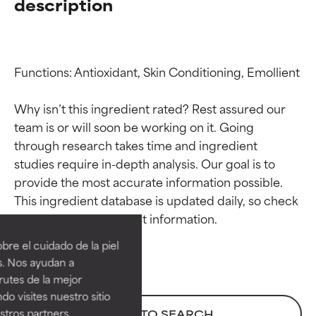
description
Functions: Antioxidant, Skin Conditioning, Emollient

Why isn’t this ingredient rated? Rest assured our 
team is or will soon be working on it. Going 
through research takes time and ingredient 
studies require in-depth analysis. Our goal is to 
provide the most accurate information possible. 
Calificaciones de
Calificaciones de
This ingredient database is updated daily, so check 
ingredientes
ingredientes
re el cuidado de la piel
EXCELENTE
EXCELENTE
s. Nos ayudan a
Ingrediente sobresaliente con
Ingrediente sobresaliente con
rutes de la mejor
beneficios reales para la piel. Su
beneficios reales para la piel. Su
do visites nuestro sitio
eficacia está demostrada y
eficacia está demostrada y
tros partners,
BACK TO SEARCH