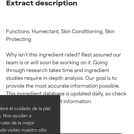
Extract description
Functions: Humectant, Skin Conditioning, Skin 
Protecting

Why isn’t this ingredient rated? Rest assured our 
team is or will soon be working on it. Going 
through research takes time and ingredient 
studies require in-depth analysis. Our goal is to 
Calificaciones de
Calificaciones de
provide the most accurate information possible. 
This ingredient database is updated daily, so check 
ingredientes
ingredientes
re el cuidado de la piel
EXCELENTE
EXCELENTE
s. Nos ayudan a
Ingrediente sobresaliente con
Ingrediente sobresaliente con
rutes de la mejor
beneficios reales para la piel. Su
beneficios reales para la piel. Su
do visites nuestro sitio