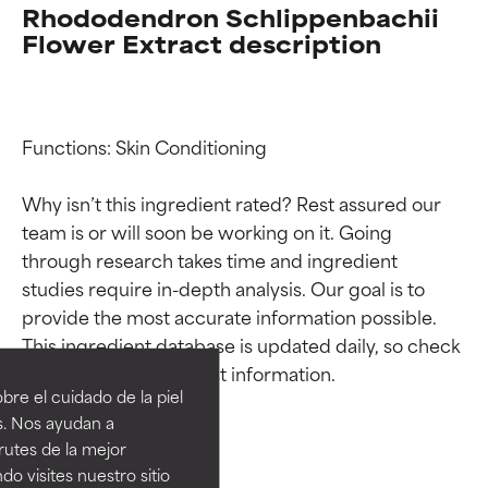
Rhododendron Schlippenbachii
Flower Extract description
Functions: Skin Conditioning

Why isn’t this ingredient rated? Rest assured our 
team is or will soon be working on it. Going 
through research takes time and ingredient 
studies require in-depth analysis. Our goal is to 
Calificaciones de
Calificaciones de
provide the most accurate information possible. 
This ingredient database is updated daily, so check 
ingredientes
ingredientes
re el cuidado de la piel
EXCELENTE
EXCELENTE
s. Nos ayudan a
Ingrediente sobresaliente con
Ingrediente sobresaliente con
rutes de la mejor
beneficios reales para la piel. Su
beneficios reales para la piel. Su
do visites nuestro sitio