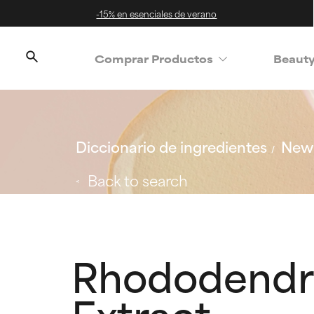
-15% en esenciales de verano
Comprar Productos
Beaut
Diccionario de ingredientes
New 
Back to search
Rhododendr
Extract