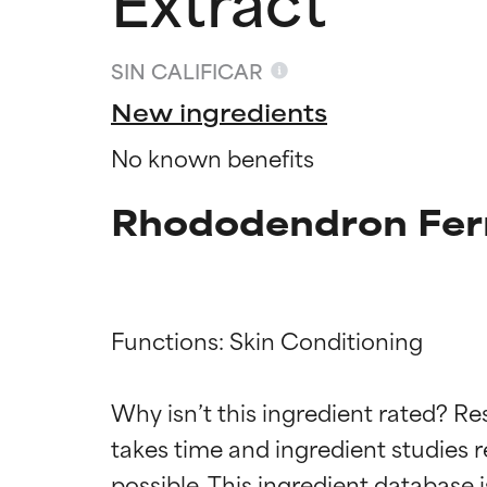
SIN CALIFICAR
New ingredients
No known benefits
Rhododendron Ferr
Functions: Skin Conditioning

Califica
Califica
Why isn’t this ingredient rated? Re
takes time and ingredient studies r
EXCELENTE
EXCELENTE
Ingrediente sobr
Ingrediente sobr