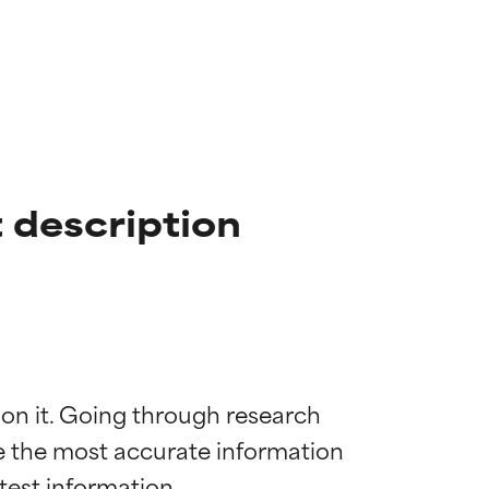
 description
 on it. Going through research 
de the most accurate information 
mostrada y
mostrada y