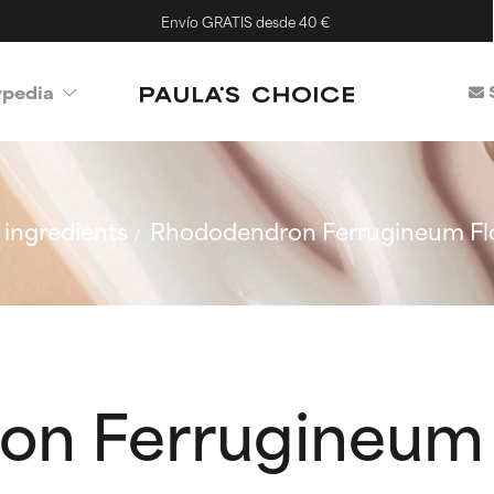
Envío GRATIS desde 40 €
ypedia
ingredients
Rhododendron Ferrugineum Flo
on Ferrugineum