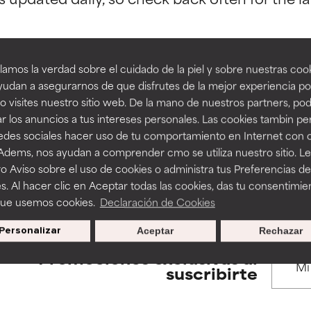
estudios independientes.
estudios independientes.
an beneficiosos como los de la categoría excelente, suelen ser 
an beneficiosos como los de la categoría excelente, suelen ser 
amos la verdad sobre el cuidado de la piel y sobre nuestras cook
ra, la estabilidad o la absorción de una fórmula.
ra, la estabilidad o la absorción de una fórmula.
udan a asegurarnos de que disfrutes de la mejor experiencia po
BACK TO SEARCH
 visites nuestro sitio web. De la mano de nuestros partners, p
E
E
r los anuncios a tus intereses personales. Las cookies tambin p
ciertas limitaciones en cuanto a su apariencia, estabilidad o efic
ciertas limitaciones en cuanto a su apariencia, estabilidad o efic
redes sociales hacer uso de tu comportamiento en Internet con 
s básicos o que no cuentan con suficiente respaldo científico.
s básicos o que no cuentan con suficiente respaldo científico.
 Adems, nos ayudan a comprender cmo se utiliza nuestro sitio. L
o Aviso sobre el uso de cookies o administra tus Preferencias de
s used to assess ingredients in this dictionary. Regulations regar
OMENDABLE
OMENDABLE
s. Al hacer clic en Aceptar todas las cookies, das tu consentimie
recer algunos beneficios se recomienda evitarlo por su probab
recer algunos beneficios se recomienda evitarlo por su probab
que usemos cookies.
Declaración de Cookies
ecialmente si se combina con otros ingredientes problemáticos.
ecialmente si se combina con otros ingredientes problemáticos.
Personalizar
Aceptar
Rechazar
EJABLE
EJABLE
Promociones exclusivas al
rovocar efectos adversos como irritación, inflamación o seque
rovocar efectos adversos como irritación, inflamación o seque
suscribirte
 se utiliza en altas concentraciones o junto con otros ingrediente
 se utiliza en altas concentraciones o junto con otros ingrediente