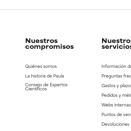
CAR
CAR
strado, pero con la información científica disponible pendiente d
strado, pero con la información científica disponible pendiente d
Nuestros
Nuestro
compromisos
servicio
Quiénes somos
Información d
La historia de Paula
Preguntas fre
Consejo de Expertos
Gastos y plazo
Científicos
Pedidos y mé
Webs internac
Puntos de ven
Devoluciones