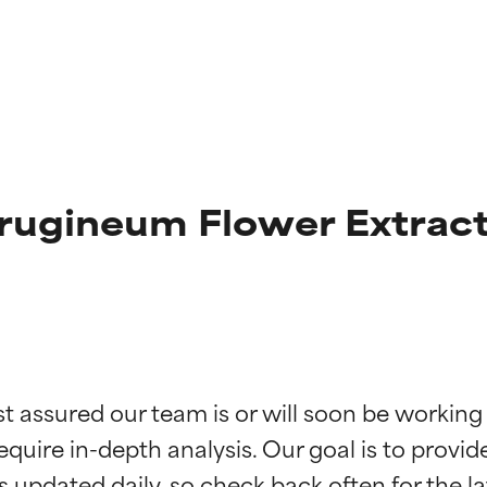
ugineum Flower Extract
ciones de ingredientes
ciones de ingredientes
st assured our team is or will soon be working
equire in-depth analysis. Our goal is to provi
esaliente con beneficios reales para la piel. Su eficacia está de
esaliente con beneficios reales para la piel. Su eficacia está de