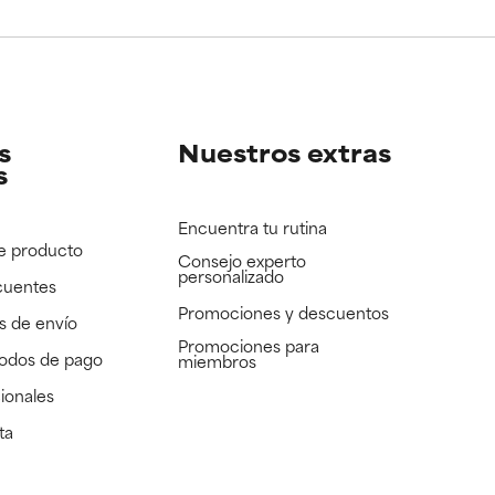
e revisar.
e revisar.
s
Nuestros extras
s
Encuentra tu rutina
e producto
Consejo experto
personalizado
cuentes
Promociones y descuentos​
s de envío
Promociones para
todos de pago
miembros
ionales
ta