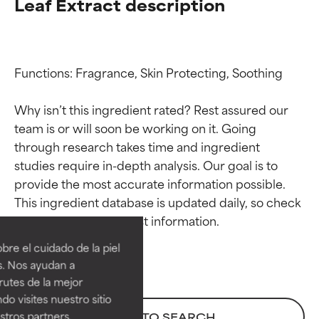
Leaf Extract description
Functions: Fragrance, Skin Protecting, Soothing

Why isn’t this ingredient rated? Rest assured our 
team is or will soon be working on it. Going 
through research takes time and ingredient 
studies require in-depth analysis. Our goal is to 
provide the most accurate information possible. 
Calificaciones de
Calificaciones de
This ingredient database is updated daily, so check 
ingredientes
ingredientes
re el cuidado de la piel
EXCELENTE
EXCELENTE
s. Nos ayudan a
Ingrediente sobresaliente con
Ingrediente sobresaliente con
rutes de la mejor
beneficios reales para la piel. Su
beneficios reales para la piel. Su
do visites nuestro sitio
eficacia está demostrada y
eficacia está demostrada y
tros partners,
BACK TO SEARCH