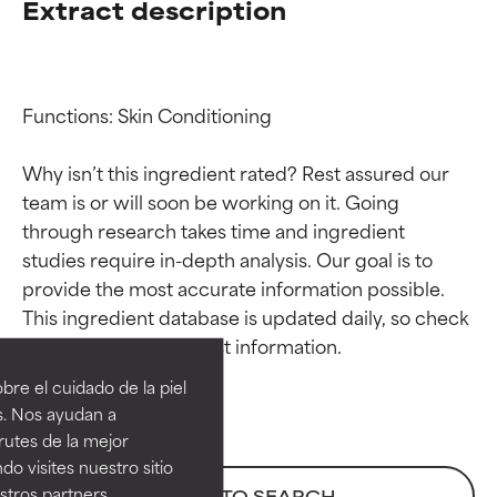
Extract description
Functions: Skin Conditioning

Why isn’t this ingredient rated? Rest assured our 
team is or will soon be working on it. Going 
through research takes time and ingredient 
studies require in-depth analysis. Our goal is to 
provide the most accurate information possible. 
Calificaciones de
Calificaciones de
This ingredient database is updated daily, so check 
ingredientes
ingredientes
re el cuidado de la piel
EXCELENTE
EXCELENTE
s. Nos ayudan a
Ingrediente sobresaliente con
Ingrediente sobresaliente con
rutes de la mejor
beneficios reales para la piel. Su
beneficios reales para la piel. Su
do visites nuestro sitio
eficacia está demostrada y
eficacia está demostrada y
tros partners,
BACK TO SEARCH