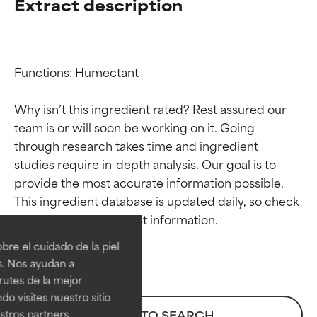
Extract description
Functions: Humectant

Why isn’t this ingredient rated? Rest assured our 
team is or will soon be working on it. Going 
through research takes time and ingredient 
studies require in-depth analysis. Our goal is to 
provide the most accurate information possible. 
Calificaciones de
Calificaciones de
This ingredient database is updated daily, so check 
ingredientes
ingredientes
re el cuidado de la piel
EXCELENTE
EXCELENTE
s. Nos ayudan a
Ingrediente sobresaliente con
Ingrediente sobresaliente con
rutes de la mejor
beneficios reales para la piel. Su
beneficios reales para la piel. Su
do visites nuestro sitio
eficacia está demostrada y
eficacia está demostrada y
tros partners,
BACK TO SEARCH