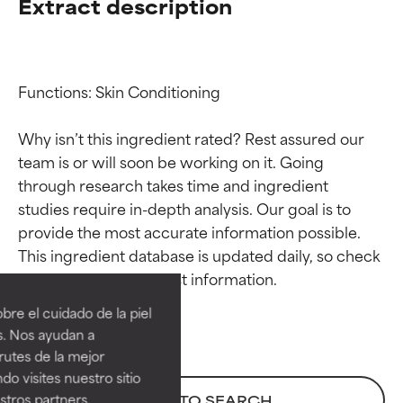
Extract description
Functions: Skin Conditioning

Why isn’t this ingredient rated? Rest assured our 
team is or will soon be working on it. Going 
through research takes time and ingredient 
studies require in-depth analysis. Our goal is to 
provide the most accurate information possible. 
Calificaciones de
Calificaciones de
This ingredient database is updated daily, so check 
ingredientes
ingredientes
re el cuidado de la piel
EXCELENTE
EXCELENTE
s. Nos ayudan a
Ingrediente sobresaliente con
Ingrediente sobresaliente con
rutes de la mejor
beneficios reales para la piel. Su
beneficios reales para la piel. Su
do visites nuestro sitio
eficacia está demostrada y
eficacia está demostrada y
tros partners,
BACK TO SEARCH