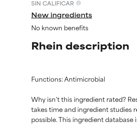
SIN CALIFICAR
New ingredients
No known benefits
Rhein description
Functions: Antimicrobial

Califica
Califica
Why isn’t this ingredient rated? Re
takes time and ingredient studies r
EXCELENTE
EXCELENTE
Ingrediente sobr
Ingrediente sobr
respaldada por 
respaldada por 