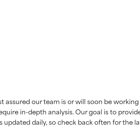
ciones de ingredientes
ciones de ingredientes
st assured our team is or will soon be working
equire in-depth analysis. Our goal is to provi
esaliente con beneficios reales para la piel. Su eficacia está de
esaliente con beneficios reales para la piel. Su eficacia está de
estudios independientes.
estudios independientes.