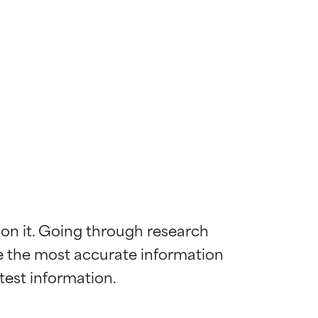
 on it. Going through research 
de the most accurate information 
mostrada y
mostrada y