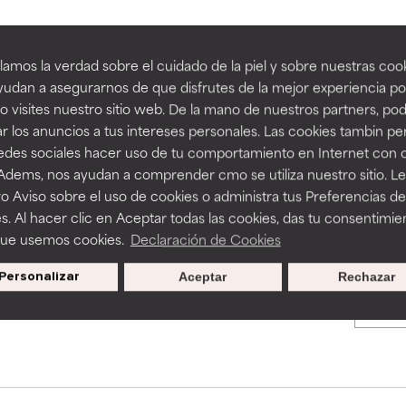
an beneficiosos como los de la categoría excelente, suelen ser 
an beneficiosos como los de la categoría excelente, suelen ser 
amos la verdad sobre el cuidado de la piel y sobre nuestras cook
BACK TO SEARCH
ra, la estabilidad o la absorción de una fórmula.
ra, la estabilidad o la absorción de una fórmula.
udan a asegurarnos de que disfrutes de la mejor experiencia po
 visites nuestro sitio web. De la mano de nuestros partners, p
E
E
r los anuncios a tus intereses personales. Las cookies tambin p
ciertas limitaciones en cuanto a su apariencia, estabilidad o efic
ciertas limitaciones en cuanto a su apariencia, estabilidad o efic
redes sociales hacer uso de tu comportamiento en Internet con 
s básicos o que no cuentan con suficiente respaldo científico.
s básicos o que no cuentan con suficiente respaldo científico.
s used to assess ingredients in this dictionary. Regulations regar
 Adems, nos ayudan a comprender cmo se utiliza nuestro sitio. L
o Aviso sobre el uso de cookies o administra tus Preferencias de
OMENDABLE
OMENDABLE
s. Al hacer clic en Aceptar todas las cookies, das tu consentimie
recer algunos beneficios se recomienda evitarlo por su probab
recer algunos beneficios se recomienda evitarlo por su probab
que usemos cookies.
Declaración de Cookies
ecialmente si se combina con otros ingredientes problemáticos.
ecialmente si se combina con otros ingredientes problemáticos.
Personalizar
Aceptar
Rechazar
Promociones exclusivas al
EJABLE
EJABLE
suscribirte
rovocar efectos adversos como irritación, inflamación o seque
rovocar efectos adversos como irritación, inflamación o seque
 se utiliza en altas concentraciones o junto con otros ingrediente
 se utiliza en altas concentraciones o junto con otros ingrediente
CAR
CAR