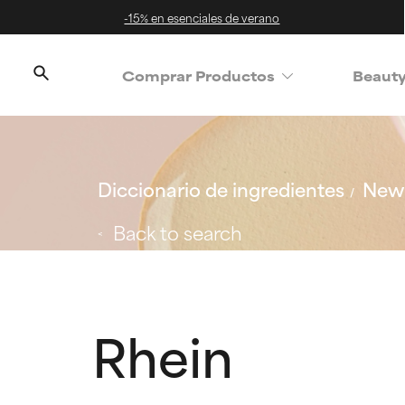
-15% en esenciales de verano
Comprar Productos
Beaut
Diccionario de ingredientes
New 
Back to search
Rhein