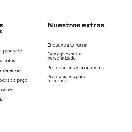
e revisar.
e revisar.
s
Nuestros extras
s
Encuentra tu rutina
e producto
Consejo experto
personalizado
cuentes
Promociones y descuentos​
s de envío
Promociones para
todos de pago
miembros
ionales
ta