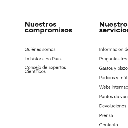
strado, pero con la información científica disponible pendiente d
strado, pero con la información científica disponible pendiente d
Nuestros
Nuestro
compromisos
servicio
Quiénes somos
Información d
La historia de Paula
Preguntas fre
Consejo de Expertos
Gastos y plazo
Científicos
Pedidos y mé
Webs internac
Puntos de ven
Devoluciones
Prensa
Contacto