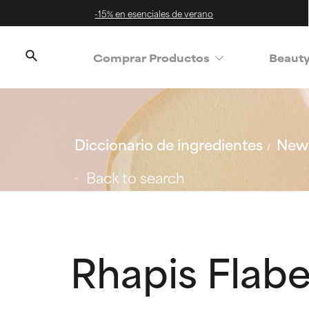
-15% en esenciales de verano
Comprar Productos
Beaut
Diccionario de ingredientes
New 
Back to search
Rhapis Flabe