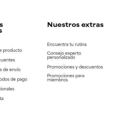
e revisar.
e revisar.
s
Nuestros extras
s
Encuentra tu rutina
e producto
Consejo experto
personalizado
cuentes
Promociones y descuentos​
s de envío
Promociones para
todos de pago
miembros
ionales
ta