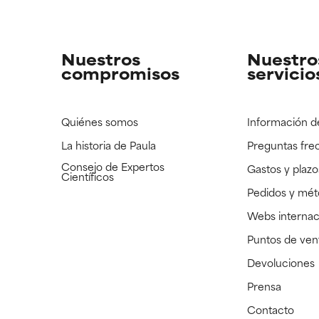
strado, pero con la información científica disponible pendiente d
strado, pero con la información científica disponible pendiente d
Nuestros
Nuestro
compromisos
servicio
Quiénes somos
Información d
La historia de Paula
Preguntas fre
Consejo de Expertos
Gastos y plazo
Científicos
Pedidos y mé
Webs internac
Puntos de ven
Devoluciones
Prensa
Contacto