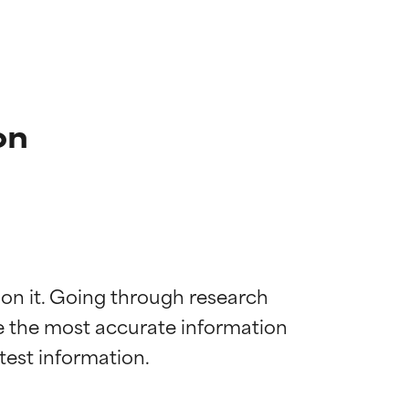
on
 on it. Going through research 
de the most accurate information 
mostrada y
mostrada y