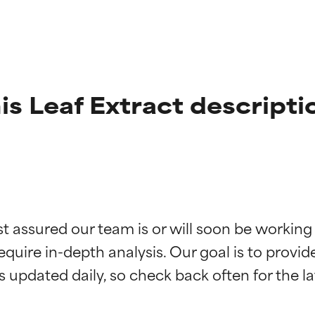
is Leaf Extract descripti
ciones de ingredientes
ciones de ingredientes
st assured our team is or will soon be working
equire in-depth analysis. Our goal is to provi
esaliente con beneficios reales para la piel. Su eficacia está de
esaliente con beneficios reales para la piel. Su eficacia está de
estudios independientes.
estudios independientes.