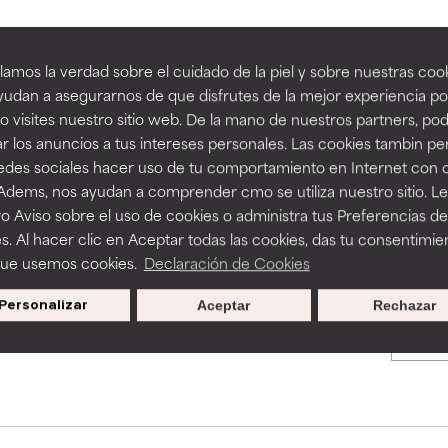
an beneficiosos como los de la categoría excelente, suelen ser 
an beneficiosos como los de la categoría excelente, suelen ser 
amos la verdad sobre el cuidado de la piel y sobre nuestras cook
BACK TO SEARCH
ra, la estabilidad o la absorción de una fórmula.
ra, la estabilidad o la absorción de una fórmula.
udan a asegurarnos de que disfrutes de la mejor experiencia po
 visites nuestro sitio web. De la mano de nuestros partners, p
E
E
r los anuncios a tus intereses personales. Las cookies tambin p
ciertas limitaciones en cuanto a su apariencia, estabilidad o efic
ciertas limitaciones en cuanto a su apariencia, estabilidad o efic
redes sociales hacer uso de tu comportamiento en Internet con 
s básicos o que no cuentan con suficiente respaldo científico.
s básicos o que no cuentan con suficiente respaldo científico.
s used to assess ingredients in this dictionary. Regulations regar
 Adems, nos ayudan a comprender cmo se utiliza nuestro sitio. L
o Aviso sobre el uso de cookies o administra tus Preferencias de
OMENDABLE
OMENDABLE
s. Al hacer clic en Aceptar todas las cookies, das tu consentimie
recer algunos beneficios se recomienda evitarlo por su probab
recer algunos beneficios se recomienda evitarlo por su probab
que usemos cookies.
Declaración de Cookies
ecialmente si se combina con otros ingredientes problemáticos.
ecialmente si se combina con otros ingredientes problemáticos.
Personalizar
Aceptar
Rechazar
Promociones exclusivas al
EJABLE
EJABLE
suscribirte
rovocar efectos adversos como irritación, inflamación o seque
rovocar efectos adversos como irritación, inflamación o seque
 se utiliza en altas concentraciones o junto con otros ingrediente
 se utiliza en altas concentraciones o junto con otros ingrediente
CAR
CAR