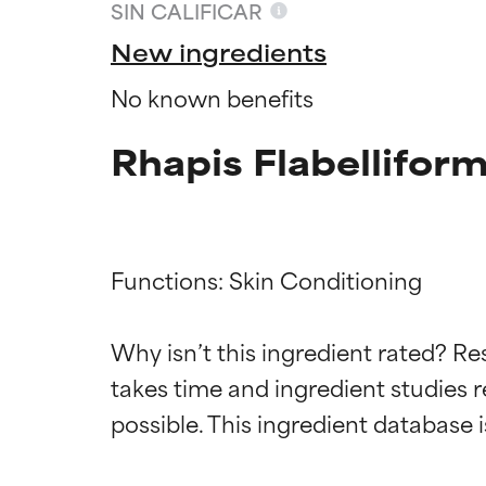
SIN CALIFICAR
New ingredients
No known benefits
Rhapis Flabelliform
Functions: Skin Conditioning

Califica
Califica
Why isn’t this ingredient rated? Re
takes time and ingredient studies r
EXCELENTE
EXCELENTE
Ingrediente sobr
Ingrediente sobr
respaldada por 
respaldada por 