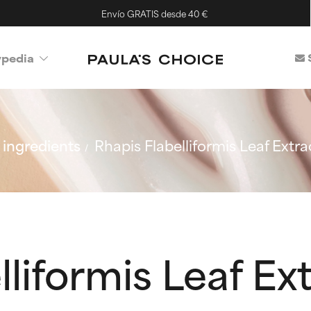
Envío GRATIS desde 40 €
ypedia
ingredients
Rhapis Flabelliformis Leaf Extra
lliformis Leaf Ex