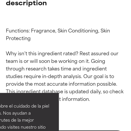
description
Functions: Fragrance, Skin Conditioning, Skin 
Protecting

Why isn’t this ingredient rated? Rest assured our 
team is or will soon be working on it. Going 
through research takes time and ingredient 
studies require in-depth analysis. Our goal is to 
Calificaciones de
Calificaciones de
provide the most accurate information possible. 
This ingredient database is updated daily, so check 
ingredientes
ingredientes
re el cuidado de la piel
EXCELENTE
EXCELENTE
s. Nos ayudan a
Ingrediente sobresaliente con
Ingrediente sobresaliente con
rutes de la mejor
beneficios reales para la piel. Su
beneficios reales para la piel. Su
do visites nuestro sitio