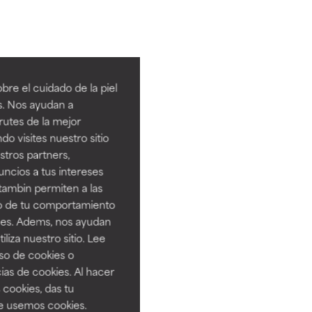
re el cuidado de la piel
s. Nos ayudan a
rutes de la mejor
do visites nuestro sitio
tros partners,
ncios a tus intereses
tambin permiten a las
so de tu comportamiento
ines. Adems, nos ayudan
iza nuestro sitio. Lee
uso de cookies o
ias de cookies. Al hacer
 cookies, das tu
e usemos cookies.