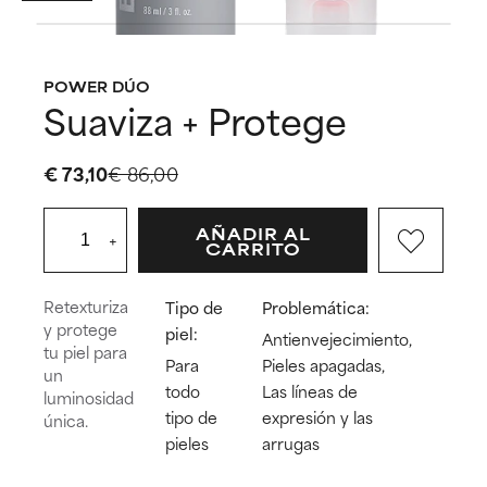
POWER DÚO
Suaviza + Protege
€ 73,10
€ 86,00
AÑADIR AL
+
CARRITO
Retexturiza
Tipo de
Problemática:
y protege
piel:
Antienvejecimiento,
tu piel para
Para
Pieles apagadas,
un
todo
Las líneas de
luminosidad
tipo de
expresión y las
única.
pieles
arrugas