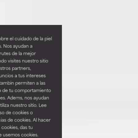
re el cuidado de la piel
s. Nos ayudan a
rutes de la mejor
do visites nuestro sitio
tros partners,
ncios a tus intereses
tambin permiten a las
so de tu comportamiento
ines. Adems, nos ayudan
iza nuestro sitio. Lee
uso de cookies o
ias de cookies. Al hacer
 cookies, das tu
e usemos cookies.