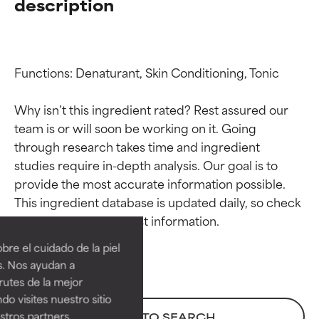
description
Functions: Denaturant, Skin Conditioning, Tonic

Why isn’t this ingredient rated? Rest assured our 
team is or will soon be working on it. Going 
through research takes time and ingredient 
studies require in-depth analysis. Our goal is to 
provide the most accurate information possible. 
Calificaciones de
Calificaciones de
This ingredient database is updated daily, so check 
ingredientes
ingredientes
re el cuidado de la piel
EXCELENTE
EXCELENTE
s. Nos ayudan a
Ingrediente sobresaliente con
Ingrediente sobresaliente con
rutes de la mejor
beneficios reales para la piel. Su
beneficios reales para la piel. Su
do visites nuestro sitio
eficacia está demostrada y
eficacia está demostrada y
tros partners,
BACK TO SEARCH