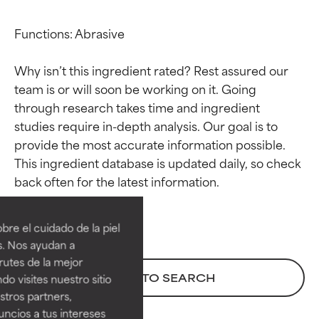
Functions: Abrasive

Why isn’t this ingredient rated? Rest assured our 
team is or will soon be working on it. Going 
through research takes time and ingredient 
studies require in-depth analysis. Our goal is to 
provide the most accurate information possible. 
This ingredient database is updated daily, so check 
Calificaciones de
Calificaciones de
ingredientes
ingredientes
re el cuidado de la piel
EXCELENTE
EXCELENTE
s. Nos ayudan a
Ingrediente sobresaliente con
Ingrediente sobresaliente con
rutes de la mejor
beneficios reales para la piel. Su
beneficios reales para la piel. Su
BACK TO SEARCH
do visites nuestro sitio
eficacia está demostrada y
eficacia está demostrada y
tros partners,
respaldada por estudios
respaldada por estudios
ncios a tus intereses