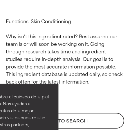
Functions: Skin Conditioning

Why isn’t this ingredient rated? Rest assured our 
team is or will soon be working on it. Going 
through research takes time and ingredient 
studies require in-depth analysis. Our goal is to 
provide the most accurate information possible. 
This ingredient database is updated daily, so check 
Calificaciones de
Calificaciones de
ingredientes
ingredientes
re el cuidado de la piel
EXCELENTE
EXCELENTE
s. Nos ayudan a
Ingrediente sobresaliente con
Ingrediente sobresaliente con
rutes de la mejor
beneficios reales para la piel. Su
beneficios reales para la piel. Su
do visites nuestro sitio
BACK TO SEARCH
eficacia está demostrada y
eficacia está demostrada y
tros partners,
respaldada por estudios
respaldada por estudios