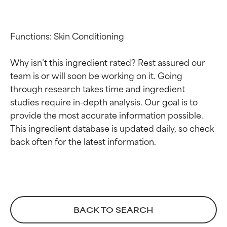
Functions: Skin Conditioning

Why isn’t this ingredient rated? Rest assured our 
team is or will soon be working on it. Going 
through research takes time and ingredient 
studies require in-depth analysis. Our goal is to 
provide the most accurate information possible. 
This ingredient database is updated daily, so check 
Calificaciones de
Calificaciones de
ingredientes
ingredientes
EXCELENTE
EXCELENTE
Ingrediente sobresaliente con
Ingrediente sobresaliente con
beneficios reales para la piel. Su
beneficios reales para la piel. Su
BACK TO SEARCH
eficacia está demostrada y
eficacia está demostrada y
respaldada por estudios
respaldada por estudios