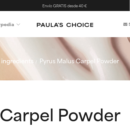
Envío GRATIS desde 40 €
ypedia
ingredients
Pyrus Malus Carpel Powder
 Carpel Powder