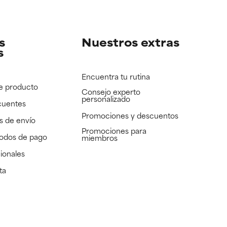
e revisar.
e revisar.
s
Nuestros extras
s
Encuentra tu rutina
e producto
Consejo experto
personalizado
cuentes
Promociones y descuentos​
s de envío
Promociones para
todos de pago
miembros
ionales
ta