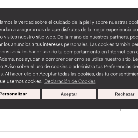
an beneficiosos como los de la categoría excelente, suelen ser 
an beneficiosos como los de la categoría excelente, suelen ser 
amos la verdad sobre el cuidado de la piel y sobre nuestras cook
BACK TO SEARCH
ra, la estabilidad o la absorción de una fórmula.
ra, la estabilidad o la absorción de una fórmula.
udan a asegurarnos de que disfrutes de la mejor experiencia po
 visites nuestro sitio web. De la mano de nuestros partners, p
E
E
r los anuncios a tus intereses personales. Las cookies tambin p
ciertas limitaciones en cuanto a su apariencia, estabilidad o efic
ciertas limitaciones en cuanto a su apariencia, estabilidad o efic
redes sociales hacer uso de tu comportamiento en Internet con 
s básicos o que no cuentan con suficiente respaldo científico.
s básicos o que no cuentan con suficiente respaldo científico.
s used to assess ingredients in this dictionary. Regulations regar
 Adems, nos ayudan a comprender cmo se utiliza nuestro sitio. L
o Aviso sobre el uso de cookies o administra tus Preferencias de
OMENDABLE
OMENDABLE
s. Al hacer clic en Aceptar todas las cookies, das tu consentimie
recer algunos beneficios se recomienda evitarlo por su probab
recer algunos beneficios se recomienda evitarlo por su probab
que usemos cookies.
Declaración de Cookies
ecialmente si se combina con otros ingredientes problemáticos.
ecialmente si se combina con otros ingredientes problemáticos.
Personalizar
Aceptar
Rechazar
Promociones exclusivas al
EJABLE
EJABLE
suscribirte
rovocar efectos adversos como irritación, inflamación o seque
rovocar efectos adversos como irritación, inflamación o seque
 se utiliza en altas concentraciones o junto con otros ingrediente
 se utiliza en altas concentraciones o junto con otros ingrediente
CAR
CAR