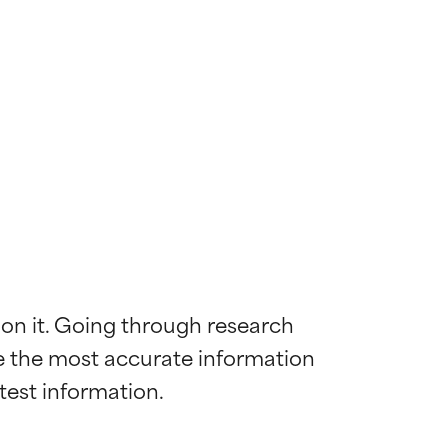
 on it. Going through research 
de the most accurate information 
mostrada y
mostrada y