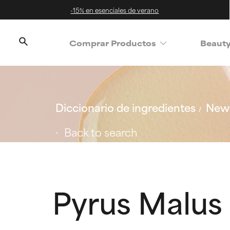
-15% en esenciales de verano
Comprar Productos
Beaut
Diccionario de ingredientes
New 
Back to search
Pyrus Malus