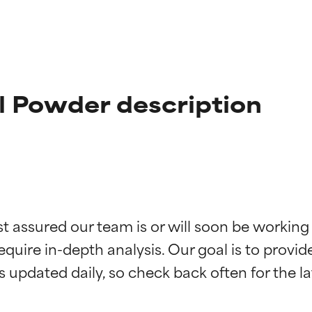
l Powder description
ciones de ingredientes
ciones de ingredientes
st assured our team is or will soon be working
equire in-depth analysis. Our goal is to provi
esaliente con beneficios reales para la piel. Su eficacia está de
esaliente con beneficios reales para la piel. Su eficacia está de
estudios independientes.
estudios independientes.