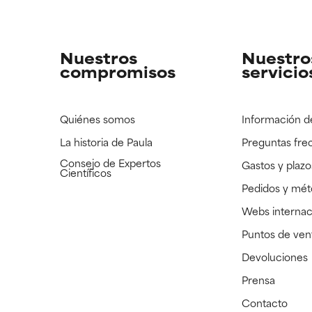
strado, pero con la información científica disponible pendiente d
strado, pero con la información científica disponible pendiente d
Nuestros
Nuestro
compromisos
servicio
Quiénes somos
Información d
La historia de Paula
Preguntas fre
Consejo de Expertos
Gastos y plazo
Científicos
Pedidos y mé
Webs internac
Puntos de ven
Devoluciones
Prensa
Contacto