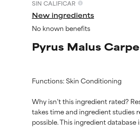
SIN CALIFICAR
New ingredients
No known benefits
Pyrus Malus Carpe
Functions: Skin Conditioning

Califica
Califica
Why isn’t this ingredient rated? Re
takes time and ingredient studies r
EXCELENTE
EXCELENTE
Ingrediente sobr
Ingrediente sobr
respaldada por 
respaldada por 