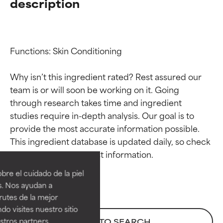
description
Functions: Skin Conditioning

Why isn’t this ingredient rated? Rest assured our 
team is or will soon be working on it. Going 
through research takes time and ingredient 
studies require in-depth analysis. Our goal is to 
provide the most accurate information possible. 
Calificaciones de
Calificaciones de
This ingredient database is updated daily, so check 
ingredientes
ingredientes
re el cuidado de la piel
EXCELENTE
EXCELENTE
s. Nos ayudan a
Ingrediente sobresaliente con
Ingrediente sobresaliente con
rutes de la mejor
beneficios reales para la piel. Su
beneficios reales para la piel. Su
do visites nuestro sitio
eficacia está demostrada y
eficacia está demostrada y
tros partners,
BACK TO SEARCH