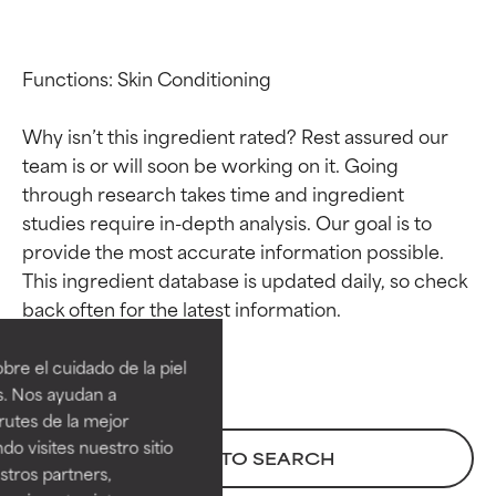
Functions: Skin Conditioning

Why isn’t this ingredient rated? Rest assured our 
team is or will soon be working on it. Going 
through research takes time and ingredient 
studies require in-depth analysis. Our goal is to 
provide the most accurate information possible. 
This ingredient database is updated daily, so check 
Calificaciones de
Calificaciones de
ingredientes
ingredientes
re el cuidado de la piel
EXCELENTE
EXCELENTE
s. Nos ayudan a
Ingrediente sobresaliente con
Ingrediente sobresaliente con
rutes de la mejor
beneficios reales para la piel. Su
beneficios reales para la piel. Su
do visites nuestro sitio
BACK TO SEARCH
eficacia está demostrada y
eficacia está demostrada y
tros partners,
respaldada por estudios
respaldada por estudios