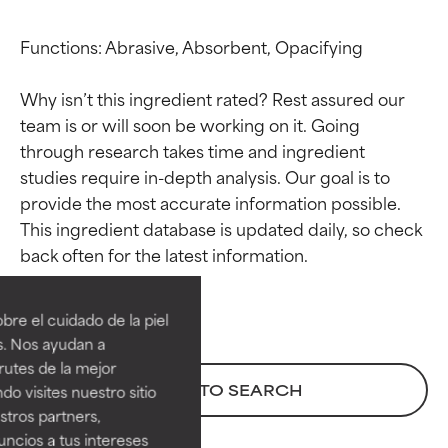
Functions: Abrasive, Absorbent, Opacifying

Why isn’t this ingredient rated? Rest assured our 
team is or will soon be working on it. Going 
through research takes time and ingredient 
studies require in-depth analysis. Our goal is to 
provide the most accurate information possible. 
This ingredient database is updated daily, so check 
Calificaciones de
Calificaciones de
ingredientes
ingredientes
re el cuidado de la piel
EXCELENTE
EXCELENTE
s. Nos ayudan a
Ingrediente sobresaliente con
Ingrediente sobresaliente con
rutes de la mejor
beneficios reales para la piel. Su
beneficios reales para la piel. Su
BACK TO SEARCH
do visites nuestro sitio
eficacia está demostrada y
eficacia está demostrada y
tros partners,
respaldada por estudios
respaldada por estudios
ncios a tus intereses