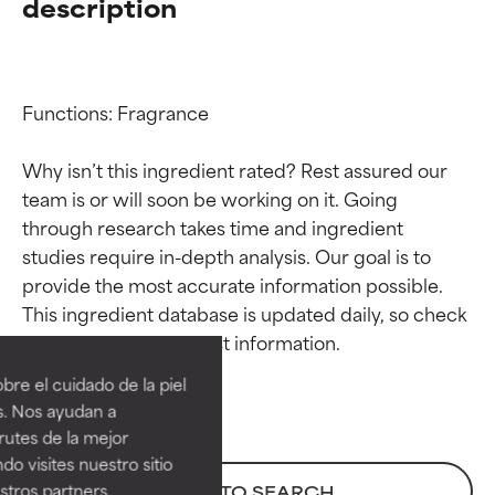
description
Functions: Fragrance

Why isn’t this ingredient rated? Rest assured our 
team is or will soon be working on it. Going 
through research takes time and ingredient 
studies require in-depth analysis. Our goal is to 
provide the most accurate information possible. 
Calificaciones de
Calificaciones de
This ingredient database is updated daily, so check 
ingredientes
ingredientes
re el cuidado de la piel
EXCELENTE
EXCELENTE
s. Nos ayudan a
Ingrediente sobresaliente con
Ingrediente sobresaliente con
rutes de la mejor
beneficios reales para la piel. Su
beneficios reales para la piel. Su
do visites nuestro sitio
eficacia está demostrada y
eficacia está demostrada y
tros partners,
BACK TO SEARCH