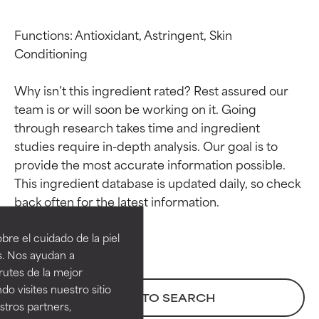
Functions: Antioxidant, Astringent, Skin 
Conditioning

Why isn’t this ingredient rated? Rest assured our 
team is or will soon be working on it. Going 
through research takes time and ingredient 
studies require in-depth analysis. Our goal is to 
provide the most accurate information possible. 
This ingredient database is updated daily, so check 
Calificaciones de
Calificaciones de
ingredientes
ingredientes
re el cuidado de la piel
EXCELENTE
EXCELENTE
s. Nos ayudan a
Ingrediente sobresaliente con
Ingrediente sobresaliente con
rutes de la mejor
beneficios reales para la piel. Su
beneficios reales para la piel. Su
do visites nuestro sitio
BACK TO SEARCH
eficacia está demostrada y
eficacia está demostrada y
tros partners,
respaldada por estudios
respaldada por estudios