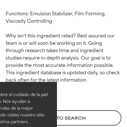
Functions: Emulsion Stabilizer, Film Forming, 
Viscosity Controlling

Why isn’t this ingredient rated? Rest assured our 
team is or will soon be working on it. Going 
through research takes time and ingredient 
studies require in-depth analysis. Our goal is to 
provide the most accurate information possible. 
This ingredient database is updated daily, so check 
Calificaciones de
Calificaciones de
ingredientes
ingredientes
re el cuidado de la piel
EXCELENTE
EXCELENTE
s. Nos ayudan a
Ingrediente sobresaliente con
Ingrediente sobresaliente con
rutes de la mejor
beneficios reales para la piel. Su
beneficios reales para la piel. Su
do visites nuestro sitio
BACK TO SEARCH
eficacia está demostrada y
eficacia está demostrada y
tros partners,
respaldada por estudios
respaldada por estudios