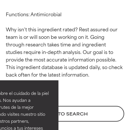
Functions: Antimicrobial

Why isn’t this ingredient rated? Rest assured our 
team is or will soon be working on it. Going 
through research takes time and ingredient 
studies require in-depth analysis. Our goal is to 
provide the most accurate information possible. 
This ingredient database is updated daily, so check 
Calificaciones de
Calificaciones de
ingredientes
ingredientes
re el cuidado de la piel
EXCELENTE
EXCELENTE
s. Nos ayudan a
Ingrediente sobresaliente con
Ingrediente sobresaliente con
rutes de la mejor
beneficios reales para la piel. Su
beneficios reales para la piel. Su
BACK TO SEARCH
do visites nuestro sitio
eficacia está demostrada y
eficacia está demostrada y
tros partners,
respaldada por estudios
respaldada por estudios
ncios a tus intereses