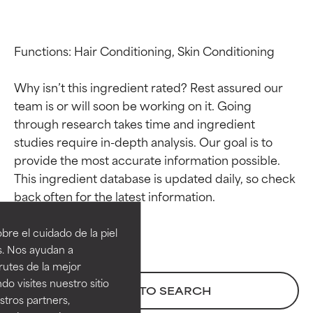
Functions: Hair Conditioning, Skin Conditioning

Why isn’t this ingredient rated? Rest assured our 
team is or will soon be working on it. Going 
through research takes time and ingredient 
studies require in-depth analysis. Our goal is to 
provide the most accurate information possible. 
This ingredient database is updated daily, so check 
Calificaciones de
Calificaciones de
ingredientes
ingredientes
re el cuidado de la piel
EXCELENTE
EXCELENTE
s. Nos ayudan a
Ingrediente sobresaliente con
Ingrediente sobresaliente con
rutes de la mejor
beneficios reales para la piel. Su
beneficios reales para la piel. Su
do visites nuestro sitio
BACK TO SEARCH
eficacia está demostrada y
eficacia está demostrada y
tros partners,
respaldada por estudios
respaldada por estudios