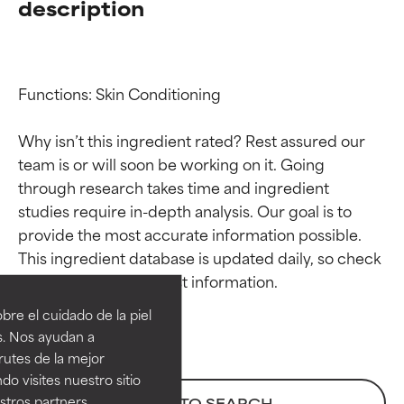
description
Functions: Skin Conditioning

Why isn’t this ingredient rated? Rest assured our 
team is or will soon be working on it. Going 
through research takes time and ingredient 
studies require in-depth analysis. Our goal is to 
provide the most accurate information possible. 
Calificaciones de
Calificaciones de
This ingredient database is updated daily, so check 
ingredientes
ingredientes
re el cuidado de la piel
EXCELENTE
EXCELENTE
s. Nos ayudan a
Ingrediente sobresaliente con
Ingrediente sobresaliente con
rutes de la mejor
beneficios reales para la piel. Su
beneficios reales para la piel. Su
do visites nuestro sitio
eficacia está demostrada y
eficacia está demostrada y
tros partners,
BACK TO SEARCH