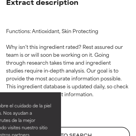
Extract description
Functions: Antioxidant, Skin Protecting

Why isn’t this ingredient rated? Rest assured our 
team is or will soon be working on it. Going 
through research takes time and ingredient 
studies require in-depth analysis. Our goal is to 
provide the most accurate information possible. 
Calificaciones de
Calificaciones de
This ingredient database is updated daily, so check 
ingredientes
ingredientes
re el cuidado de la piel
EXCELENTE
EXCELENTE
s. Nos ayudan a
Ingrediente sobresaliente con
Ingrediente sobresaliente con
rutes de la mejor
beneficios reales para la piel. Su
beneficios reales para la piel. Su
do visites nuestro sitio
eficacia está demostrada y
eficacia está demostrada y
tros partners,
BACK TO SEARCH