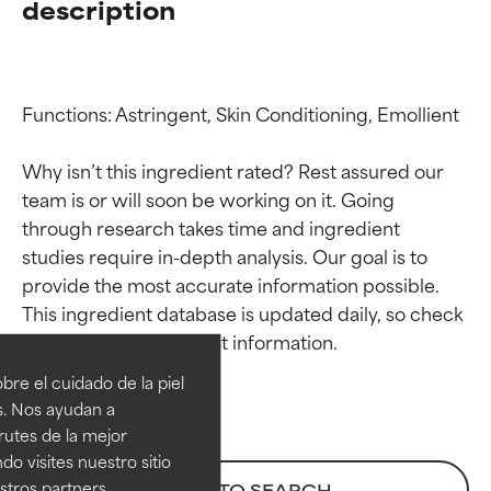
description
Functions: Astringent, Skin Conditioning, Emollient

Why isn’t this ingredient rated? Rest assured our 
team is or will soon be working on it. Going 
through research takes time and ingredient 
studies require in-depth analysis. Our goal is to 
provide the most accurate information possible. 
Calificaciones de
Calificaciones de
This ingredient database is updated daily, so check 
ingredientes
ingredientes
re el cuidado de la piel
EXCELENTE
EXCELENTE
s. Nos ayudan a
Ingrediente sobresaliente con
Ingrediente sobresaliente con
rutes de la mejor
beneficios reales para la piel. Su
beneficios reales para la piel. Su
do visites nuestro sitio
eficacia está demostrada y
eficacia está demostrada y
tros partners,
BACK TO SEARCH