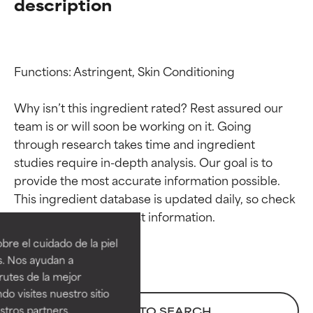
description
Functions: Astringent, Skin Conditioning

Why isn’t this ingredient rated? Rest assured our 
team is or will soon be working on it. Going 
through research takes time and ingredient 
studies require in-depth analysis. Our goal is to 
provide the most accurate information possible. 
Calificaciones de
Calificaciones de
This ingredient database is updated daily, so check 
ingredientes
ingredientes
re el cuidado de la piel
EXCELENTE
EXCELENTE
s. Nos ayudan a
Ingrediente sobresaliente con
Ingrediente sobresaliente con
rutes de la mejor
beneficios reales para la piel. Su
beneficios reales para la piel. Su
do visites nuestro sitio
eficacia está demostrada y
eficacia está demostrada y
tros partners,
BACK TO SEARCH