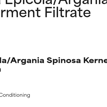
erment Filtrate
a/Argania Spinosa Kerne
n
ciones de ingredientes
ciones de ingredientes
Conditioning
