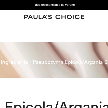
-15% en esenciales de verano
ingredients
Pseudozyma Epicola/Argania Spi
Epicola/Argania