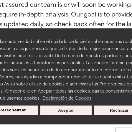
st assured our team is or will soon be working
esaliente con beneficios reales para la piel. Su eficacia está de
esaliente con beneficios reales para la piel. Su eficacia está de
equire in-depth analysis. Our goal is to provi
estudios independientes.
estudios independientes.
an beneficiosos como los de la categoría excelente, suelen ser 
an beneficiosos como los de la categoría excelente, suelen ser 
amos la verdad sobre el cuidado de la piel y sobre nuestras cook
ra, la estabilidad o la absorción de una fórmula.
ra, la estabilidad o la absorción de una fórmula.
udan a asegurarnos de que disfrutes de la mejor experiencia po
 visites nuestro sitio web. De la mano de nuestros partners, p
E
E
r los anuncios a tus intereses personales. Las cookies tambin p
BACK TO SEARCH
ciertas limitaciones en cuanto a su apariencia, estabilidad o efic
ciertas limitaciones en cuanto a su apariencia, estabilidad o efic
redes sociales hacer uso de tu comportamiento en Internet con 
s básicos o que no cuentan con suficiente respaldo científico.
s básicos o que no cuentan con suficiente respaldo científico.
 Adems, nos ayudan a comprender cmo se utiliza nuestro sitio. L
o Aviso sobre el uso de cookies o administra tus Preferencias de
OMENDABLE
OMENDABLE
s. Al hacer clic en Aceptar todas las cookies, das tu consentimie
s used to assess ingredients in this dictionary. Regulations regar
recer algunos beneficios se recomienda evitarlo por su probab
recer algunos beneficios se recomienda evitarlo por su probab
que usemos cookies.
Declaración de Cookies
ecialmente si se combina con otros ingredientes problemáticos.
ecialmente si se combina con otros ingredientes problemáticos.
Personalizar
Aceptar
Rechazar
EJABLE
EJABLE
rovocar efectos adversos como irritación, inflamación o seque
rovocar efectos adversos como irritación, inflamación o seque