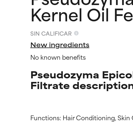
Kernel Oil F
SIN CALIFICAR
New ingredients
No known benefits
Pseudozyma Epicol
Filtrate descriptio
Califica
Califica
Functions: Hair Conditioning, Skin 