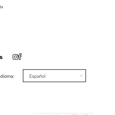
ta
s
idioma: