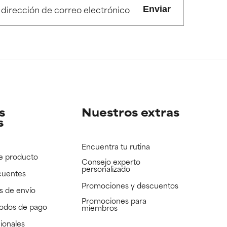
s irritantes.
s irritantes.
Enviar
e revisar.
e revisar.
s
Nuestros extras
s
Encuentra tu rutina
e producto
Consejo experto
personalizado
cuentes
Promociones y descuentos​
s de envío
Promociones para
todos de pago
miembros
ionales