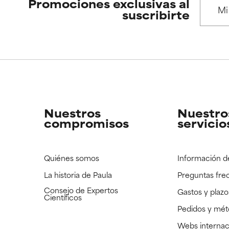
 se utiliza en altas concentraciones o junto con otros ingrediente
 se utiliza en altas concentraciones o junto con otros ingrediente
Promociones exclusivas al
suscribirte
CAR
CAR
strado, pero con la información científica disponible pendiente d
strado, pero con la información científica disponible pendiente d
Nuestros
Nuestro
compromisos
servicio
Quiénes somos
Información d
La historia de Paula
Preguntas fre
Consejo de Expertos
Gastos y plazo
Científicos
Pedidos y mé
Webs internac