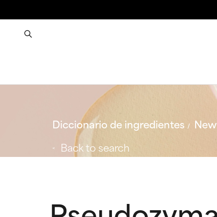
Diccionario de ingredientes
New 
Back to search
Pseudozyma 