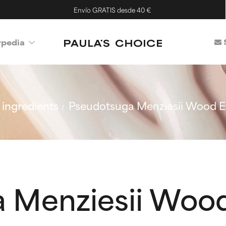
Envío GRATIS desde 40 €
ypedia
ingredients
Pseudotsuga Menziesii Wood E
 Menziesii Wood