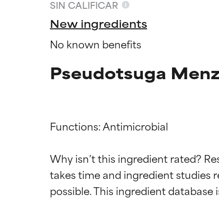
SIN CALIFICAR
New ingredients
No known benefits
Pseudotsuga Menzi
Functions: Antimicrobial

Califica
Califica
Why isn’t this ingredient rated? Re
takes time and ingredient studies r
EXCELENTE
EXCELENTE
Ingrediente sobr
Ingrediente sobr
respaldada por 
respaldada por 