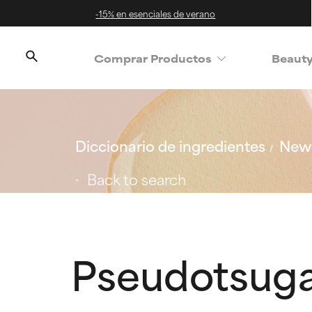
-15% en esenciales de verano
Comprar Productos
Beaut
Diccionario de ingredientes
New 
Back to search
Pseudotsuga