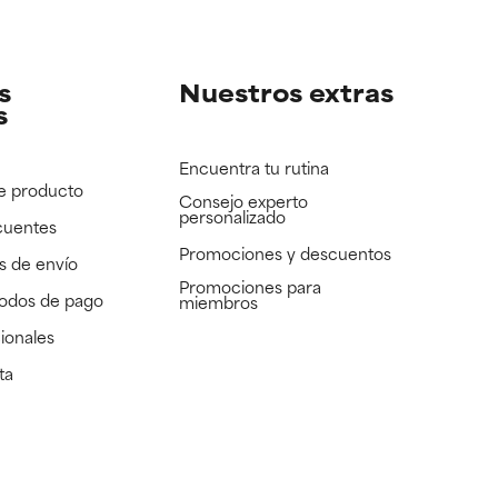
e revisar.
e revisar.
s
Nuestros extras
s
Encuentra tu rutina
e producto
Consejo experto
personalizado
cuentes
Promociones y descuentos​
s de envío
Promociones para
todos de pago
miembros
ionales
ta