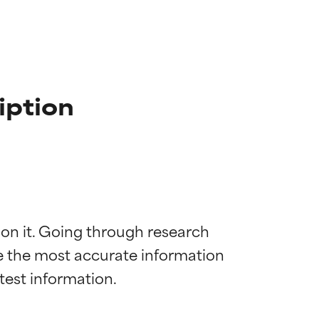
iption
 on it. Going through research 
de the most accurate information 
mostrada y
mostrada y