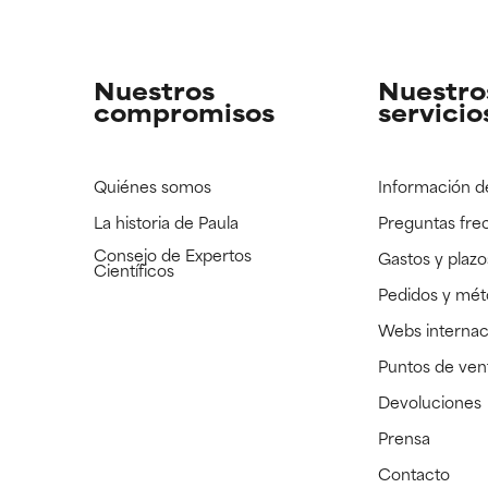
strado, pero con la información científica disponible pendiente d
strado, pero con la información científica disponible pendiente d
Nuestros
Nuestro
compromisos
servicio
Quiénes somos
Información d
La historia de Paula
Preguntas fre
Consejo de Expertos
Gastos y plazo
Científicos
Pedidos y mé
Webs internac
Puntos de ven
Devoluciones
Prensa
Contacto