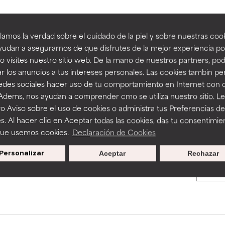
an beneficiosos como los de la categoría excelente, suelen ser 
an beneficiosos como los de la categoría excelente, suelen ser 
amos la verdad sobre el cuidado de la piel y sobre nuestras cook
BACK TO SEARCH
ra, la estabilidad o la absorción de una fórmula.
ra, la estabilidad o la absorción de una fórmula.
udan a asegurarnos de que disfrutes de la mejor experiencia po
 visites nuestro sitio web. De la mano de nuestros partners, p
E
E
r los anuncios a tus intereses personales. Las cookies tambin p
ciertas limitaciones en cuanto a su apariencia, estabilidad o efic
ciertas limitaciones en cuanto a su apariencia, estabilidad o efic
redes sociales hacer uso de tu comportamiento en Internet con 
s básicos o que no cuentan con suficiente respaldo científico.
s básicos o que no cuentan con suficiente respaldo científico.
s used to assess ingredients in this dictionary. Regulations regar
 Adems, nos ayudan a comprender cmo se utiliza nuestro sitio. L
o Aviso sobre el uso de cookies o administra tus Preferencias de
OMENDABLE
OMENDABLE
s. Al hacer clic en Aceptar todas las cookies, das tu consentimie
recer algunos beneficios se recomienda evitarlo por su probab
recer algunos beneficios se recomienda evitarlo por su probab
que usemos cookies.
Declaración de Cookies
ecialmente si se combina con otros ingredientes problemáticos.
ecialmente si se combina con otros ingredientes problemáticos.
Personalizar
Aceptar
Rechazar
Promociones exclusivas al
EJABLE
EJABLE
suscribirte
rovocar efectos adversos como irritación, inflamación o seque
rovocar efectos adversos como irritación, inflamación o seque
 se utiliza en altas concentraciones o junto con otros ingrediente
 se utiliza en altas concentraciones o junto con otros ingrediente
CAR
CAR