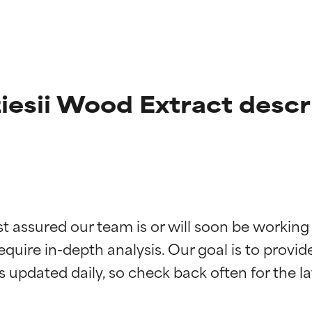
esii Wood Extract descr
ciones de ingredientes
ciones de ingredientes
st assured our team is or will soon be working
equire in-depth analysis. Our goal is to provi
esaliente con beneficios reales para la piel. Su eficacia está de
esaliente con beneficios reales para la piel. Su eficacia está de
estudios independientes.
estudios independientes.