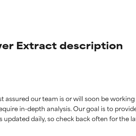
r Extract description
ciones de ingredientes
ciones de ingredientes
st assured our team is or will soon be working
equire in-depth analysis. Our goal is to provi
esaliente con beneficios reales para la piel. Su eficacia está de
esaliente con beneficios reales para la piel. Su eficacia está de
estudios independientes.
estudios independientes.