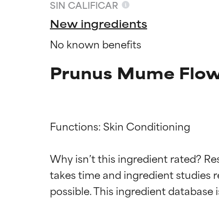
SIN CALIFICAR
New ingredients
No known benefits
Prunus Mume Flowe
Functions: Skin Conditioning

Califica
Califica
Why isn’t this ingredient rated? Re
takes time and ingredient studies r
EXCELENTE
EXCELENTE
Ingrediente sobr
Ingrediente sobr
respaldada por 
respaldada por 