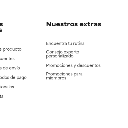
e revisar.
e revisar.
s
Nuestros extras
s
Encuentra tu rutina
e producto
Consejo experto
personalizado
cuentes
Promociones y descuentos​
s de envío
Promociones para
todos de pago
miembros
ionales
ta