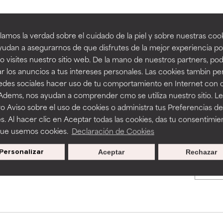
an beneficiosos como los de la categoría excelente, suelen ser 
an beneficiosos como los de la categoría excelente, suelen ser 
amos la verdad sobre el cuidado de la piel y sobre nuestras cook
BACK TO SEARCH
ra, la estabilidad o la absorción de una fórmula.
ra, la estabilidad o la absorción de una fórmula.
udan a asegurarnos de que disfrutes de la mejor experiencia po
 visites nuestro sitio web. De la mano de nuestros partners, p
E
E
r los anuncios a tus intereses personales. Las cookies tambin p
ciertas limitaciones en cuanto a su apariencia, estabilidad o efic
ciertas limitaciones en cuanto a su apariencia, estabilidad o efic
redes sociales hacer uso de tu comportamiento en Internet con 
s básicos o que no cuentan con suficiente respaldo científico.
s básicos o que no cuentan con suficiente respaldo científico.
s used to assess ingredients in this dictionary. Regulations regar
 Adems, nos ayudan a comprender cmo se utiliza nuestro sitio. L
o Aviso sobre el uso de cookies o administra tus Preferencias de
OMENDABLE
OMENDABLE
s. Al hacer clic en Aceptar todas las cookies, das tu consentimie
recer algunos beneficios se recomienda evitarlo por su probab
recer algunos beneficios se recomienda evitarlo por su probab
que usemos cookies.
Declaración de Cookies
ecialmente si se combina con otros ingredientes problemáticos.
ecialmente si se combina con otros ingredientes problemáticos.
Personalizar
Aceptar
Rechazar
Promociones exclusivas al
EJABLE
EJABLE
suscribirte
rovocar efectos adversos como irritación, inflamación o seque
rovocar efectos adversos como irritación, inflamación o seque
 se utiliza en altas concentraciones o junto con otros ingrediente
 se utiliza en altas concentraciones o junto con otros ingrediente
CAR
CAR