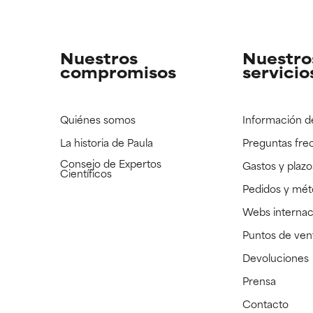
strado, pero con la información científica disponible pendiente d
strado, pero con la información científica disponible pendiente d
Nuestros
Nuestro
compromisos
servicio
Quiénes somos
Información d
La historia de Paula
Preguntas fre
Consejo de Expertos
Gastos y plazo
Científicos
Pedidos y mé
Webs internac
Puntos de ven
Devoluciones
Prensa
Contacto