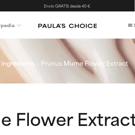
Envío GRATIS desde 40 €
ypedia
ingredients
Prunus Mume Flower Extract
 Flower Extrac