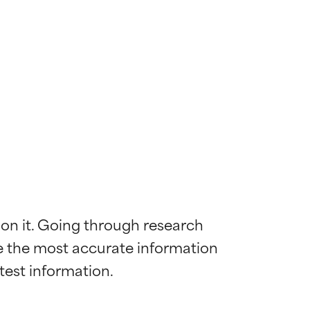
 on it. Going through research 
de the most accurate information 
mostrada y
mostrada y