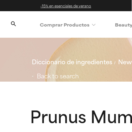
-15% en esenciales de verano
Comprar Productos
Beaut
Diccionario de ingredientes
New 
Back to search
Prunus Mume