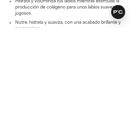
Hidrata y voluminiza tus labios mientras estimulas la
producción de colágeno para unos labios suaves y
jugosos.
Nutre, hidrata y suaviza, con una acabado brillante y
no pegajoso
Clínicamente probado: Voluminiza & Suaviza los
labios durante 24 horas tras 1 aplicación
Más información
Antes
15 minutos