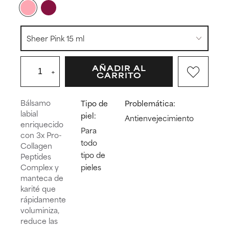
AÑADIR AL
+
CARRITO
Bálsamo
Tipo de
Problemática:
labial
piel:
Antienvejecimiento
enriquecido
Para
con 3x Pro-
todo
Collagen
tipo de
Peptides
Complex y
pieles
manteca de
karité que
rápidamente
voluminiza,
reduce las