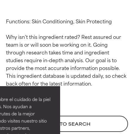
Functions: Skin Conditioning, Skin Protecting

Why isn’t this ingredient rated? Rest assured our 
team is or will soon be working on it. Going 
through research takes time and ingredient 
studies require in-depth analysis. Our goal is to 
provide the most accurate information possible. 
This ingredient database is updated daily, so check 
Calificaciones de
Calificaciones de
ingredientes
ingredientes
re el cuidado de la piel
EXCELENTE
EXCELENTE
s. Nos ayudan a
Ingrediente sobresaliente con
Ingrediente sobresaliente con
rutes de la mejor
beneficios reales para la piel. Su
beneficios reales para la piel. Su
do visites nuestro sitio
BACK TO SEARCH
eficacia está demostrada y
eficacia está demostrada y
tros partners,
respaldada por estudios
respaldada por estudios