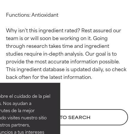
Functions: Antioxidant

Why isn’t this ingredient rated? Rest assured our 
team is or will soon be working on it. Going 
through research takes time and ingredient 
studies require in-depth analysis. Our goal is to 
provide the most accurate information possible. 
This ingredient database is updated daily, so check 
Calificaciones de
Calificaciones de
ingredientes
ingredientes
re el cuidado de la piel
EXCELENTE
EXCELENTE
s. Nos ayudan a
Ingrediente sobresaliente con
Ingrediente sobresaliente con
rutes de la mejor
beneficios reales para la piel. Su
beneficios reales para la piel. Su
BACK TO SEARCH
do visites nuestro sitio
eficacia está demostrada y
eficacia está demostrada y
tros partners,
respaldada por estudios
respaldada por estudios
ncios a tus intereses