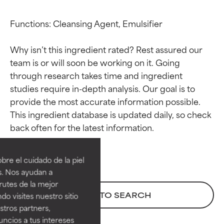
Functions: Cleansing Agent, Emulsifier

Why isn’t this ingredient rated? Rest assured our 
team is or will soon be working on it. Going 
through research takes time and ingredient 
studies require in-depth analysis. Our goal is to 
provide the most accurate information possible. 
This ingredient database is updated daily, so check 
Calificaciones de
Calificaciones de
ingredientes
ingredientes
re el cuidado de la piel
EXCELENTE
EXCELENTE
s. Nos ayudan a
Ingrediente sobresaliente con
Ingrediente sobresaliente con
rutes de la mejor
beneficios reales para la piel. Su
beneficios reales para la piel. Su
BACK TO SEARCH
do visites nuestro sitio
eficacia está demostrada y
eficacia está demostrada y
tros partners,
respaldada por estudios
respaldada por estudios
ncios a tus intereses