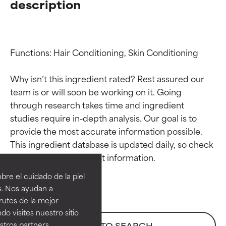
description
Functions: Hair Conditioning, Skin Conditioning

Why isn’t this ingredient rated? Rest assured our 
team is or will soon be working on it. Going 
through research takes time and ingredient 
studies require in-depth analysis. Our goal is to 
provide the most accurate information possible. 
Calificaciones de
Calificaciones de
This ingredient database is updated daily, so check 
ingredientes
ingredientes
re el cuidado de la piel
EXCELENTE
EXCELENTE
s. Nos ayudan a
Ingrediente sobresaliente con
Ingrediente sobresaliente con
rutes de la mejor
beneficios reales para la piel. Su
beneficios reales para la piel. Su
do visites nuestro sitio
eficacia está demostrada y
eficacia está demostrada y
tros partners,
BACK TO SEARCH