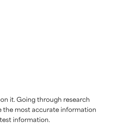
 on it. Going through research 
de the most accurate information 
mostrada y
mostrada y