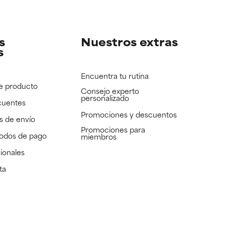
e revisar.
e revisar.
s
Nuestros extras
s
Encuentra tu rutina
e producto
Consejo experto
personalizado
cuentes
Promociones y descuentos​
s de envío
Promociones para
todos de pago
miembros
ionales
ta