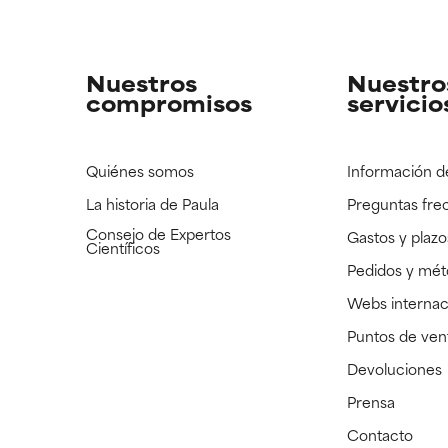
strado, pero con la información científica disponible pendiente d
strado, pero con la información científica disponible pendiente d
Nuestros
Nuestro
compromisos
servicio
Quiénes somos
Información d
La historia de Paula
Preguntas fre
Consejo de Expertos
Gastos y plazo
Científicos
Pedidos y mé
Webs internac
Puntos de ven
Devoluciones
Prensa
Contacto