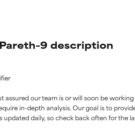
Pareth-9 description
ier

ciones de ingredientes
ciones de ingredientes
st assured our team is or will soon be working
equire in-depth analysis. Our goal is to provi
esaliente con beneficios reales para la piel. Su eficacia está de
esaliente con beneficios reales para la piel. Su eficacia está de
estudios independientes.
estudios independientes.