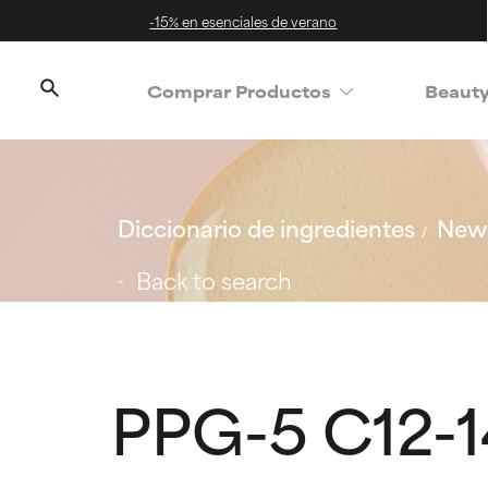
-15% en esenciales de verano
Comprar Productos
Beaut
Diccionario de ingredientes
New 
Back to search
PPG-5 C12-1