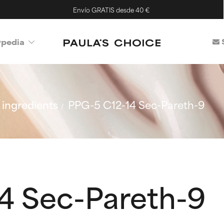
Envío GRATIS desde 40 €
ypedia
ingredients
PPG-5 C12-14 Sec-Pareth-9
4 Sec-Pareth-9