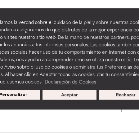
an beneficiosos como los de la categoría excelente, suelen ser 
an beneficiosos como los de la categoría excelente, suelen ser 
amos la verdad sobre el cuidado de la piel y sobre nuestras cook
BACK TO SEARCH
ra, la estabilidad o la absorción de una fórmula.
ra, la estabilidad o la absorción de una fórmula.
udan a asegurarnos de que disfrutes de la mejor experiencia po
 visites nuestro sitio web. De la mano de nuestros partners, p
E
E
r los anuncios a tus intereses personales. Las cookies tambin p
ciertas limitaciones en cuanto a su apariencia, estabilidad o efic
ciertas limitaciones en cuanto a su apariencia, estabilidad o efic
redes sociales hacer uso de tu comportamiento en Internet con 
s básicos o que no cuentan con suficiente respaldo científico.
s básicos o que no cuentan con suficiente respaldo científico.
s used to assess ingredients in this dictionary. Regulations regar
 Adems, nos ayudan a comprender cmo se utiliza nuestro sitio. L
o Aviso sobre el uso de cookies o administra tus Preferencias de
OMENDABLE
OMENDABLE
s. Al hacer clic en Aceptar todas las cookies, das tu consentimie
recer algunos beneficios se recomienda evitarlo por su probab
recer algunos beneficios se recomienda evitarlo por su probab
que usemos cookies.
Declaración de Cookies
ecialmente si se combina con otros ingredientes problemáticos.
ecialmente si se combina con otros ingredientes problemáticos.
Personalizar
Aceptar
Rechazar
Promociones exclusivas al
EJABLE
EJABLE
suscribirte
rovocar efectos adversos como irritación, inflamación o seque
rovocar efectos adversos como irritación, inflamación o seque
 se utiliza en altas concentraciones o junto con otros ingrediente
 se utiliza en altas concentraciones o junto con otros ingrediente
CAR
CAR