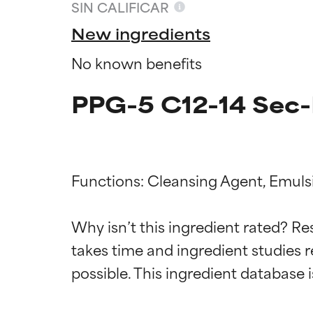
SIN CALIFICAR
New ingredients
No known benefits
PPG-5 C12-14 Sec-
Functions: Cleansing Agent, Emulsif
Califica
Califica
Why isn’t this ingredient rated? Re
takes time and ingredient studies r
EXCELENTE
EXCELENTE
Ingrediente sobr
Ingrediente sobr
respaldada por 
respaldada por 