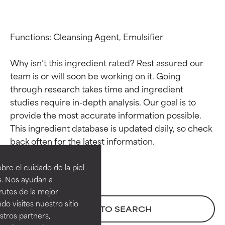
Functions: Cleansing Agent, Emulsifier

Why isn’t this ingredient rated? Rest assured our 
team is or will soon be working on it. Going 
through research takes time and ingredient 
studies require in-depth analysis. Our goal is to 
provide the most accurate information possible. 
This ingredient database is updated daily, so check 
Calificaciones de
Calificaciones de
ingredientes
ingredientes
re el cuidado de la piel
EXCELENTE
EXCELENTE
s. Nos ayudan a
Ingrediente sobresaliente con
Ingrediente sobresaliente con
rutes de la mejor
beneficios reales para la piel. Su
beneficios reales para la piel. Su
do visites nuestro sitio
BACK TO SEARCH
eficacia está demostrada y
eficacia está demostrada y
tros partners,
respaldada por estudios
respaldada por estudios