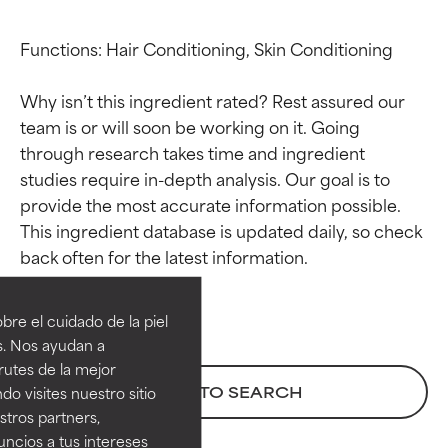
Functions: Hair Conditioning, Skin Conditioning

Why isn’t this ingredient rated? Rest assured our 
team is or will soon be working on it. Going 
through research takes time and ingredient 
studies require in-depth analysis. Our goal is to 
provide the most accurate information possible. 
This ingredient database is updated daily, so check 
Calificaciones de
Calificaciones de
ingredientes
ingredientes
re el cuidado de la piel
EXCELENTE
EXCELENTE
s. Nos ayudan a
Ingrediente sobresaliente con
Ingrediente sobresaliente con
rutes de la mejor
beneficios reales para la piel. Su
beneficios reales para la piel. Su
BACK TO SEARCH
do visites nuestro sitio
eficacia está demostrada y
eficacia está demostrada y
tros partners,
respaldada por estudios
respaldada por estudios
ncios a tus intereses