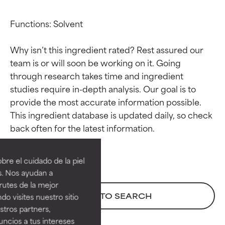
Functions: Solvent

Why isn’t this ingredient rated? Rest assured our 
team is or will soon be working on it. Going 
through research takes time and ingredient 
studies require in-depth analysis. Our goal is to 
provide the most accurate information possible. 
This ingredient database is updated daily, so check 
Calificaciones de
Calificaciones de
ingredientes
ingredientes
re el cuidado de la piel
EXCELENTE
EXCELENTE
s. Nos ayudan a
Ingrediente sobresaliente con
Ingrediente sobresaliente con
rutes de la mejor
beneficios reales para la piel. Su
beneficios reales para la piel. Su
BACK TO SEARCH
do visites nuestro sitio
eficacia está demostrada y
eficacia está demostrada y
tros partners,
respaldada por estudios
respaldada por estudios
ncios a tus intereses