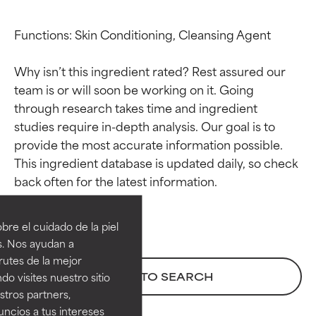
Functions: Skin Conditioning, Cleansing Agent

Why isn’t this ingredient rated? Rest assured our 
team is or will soon be working on it. Going 
through research takes time and ingredient 
studies require in-depth analysis. Our goal is to 
provide the most accurate information possible. 
This ingredient database is updated daily, so check 
Calificaciones de
Calificaciones de
ingredientes
ingredientes
re el cuidado de la piel
EXCELENTE
EXCELENTE
s. Nos ayudan a
Ingrediente sobresaliente con
Ingrediente sobresaliente con
rutes de la mejor
beneficios reales para la piel. Su
beneficios reales para la piel. Su
BACK TO SEARCH
do visites nuestro sitio
eficacia está demostrada y
eficacia está demostrada y
tros partners,
respaldada por estudios
respaldada por estudios
ncios a tus intereses