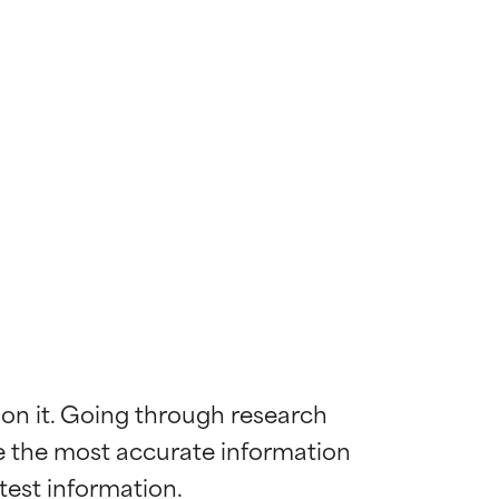
 on it. Going through research 
de the most accurate information 
mostrada y
mostrada y