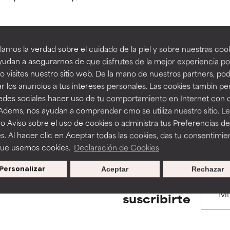
estudios independientes.
estudios independientes.
an beneficiosos como los de la categoría excelente, suelen ser 
an beneficiosos como los de la categoría excelente, suelen ser 
amos la verdad sobre el cuidado de la piel y sobre nuestras cook
ra, la estabilidad o la absorción de una fórmula.
ra, la estabilidad o la absorción de una fórmula.
udan a asegurarnos de que disfrutes de la mejor experiencia po
BACK TO SEARCH
 visites nuestro sitio web. De la mano de nuestros partners, p
E
E
r los anuncios a tus intereses personales. Las cookies tambin p
ciertas limitaciones en cuanto a su apariencia, estabilidad o efic
ciertas limitaciones en cuanto a su apariencia, estabilidad o efic
redes sociales hacer uso de tu comportamiento en Internet con 
s básicos o que no cuentan con suficiente respaldo científico.
s básicos o que no cuentan con suficiente respaldo científico.
 Adems, nos ayudan a comprender cmo se utiliza nuestro sitio. L
s used to assess ingredients in this dictionary. Regulations regar
o Aviso sobre el uso de cookies o administra tus Preferencias de
OMENDABLE
OMENDABLE
s. Al hacer clic en Aceptar todas las cookies, das tu consentimie
recer algunos beneficios se recomienda evitarlo por su probab
recer algunos beneficios se recomienda evitarlo por su probab
que usemos cookies.
Declaración de Cookies
ecialmente si se combina con otros ingredientes problemáticos.
ecialmente si se combina con otros ingredientes problemáticos.
Personalizar
Aceptar
Rechazar
EJABLE
EJABLE
Promociones exclusivas al
suscribirte
rovocar efectos adversos como irritación, inflamación o seque
rovocar efectos adversos como irritación, inflamación o seque
 se utiliza en altas concentraciones o junto con otros ingrediente
 se utiliza en altas concentraciones o junto con otros ingrediente