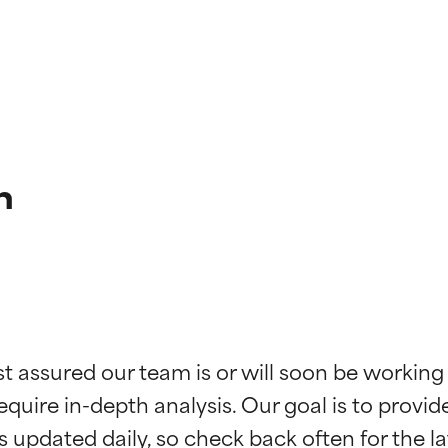
n
ciones de ingredientes
ciones de ingredientes
st assured our team is or will soon be working
equire in-depth analysis. Our goal is to provi
esaliente con beneficios reales para la piel. Su eficacia está de
esaliente con beneficios reales para la piel. Su eficacia está de