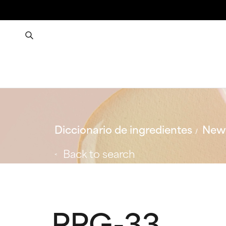
Diccionario de ingredientes
New 
Back to search
PPG-33