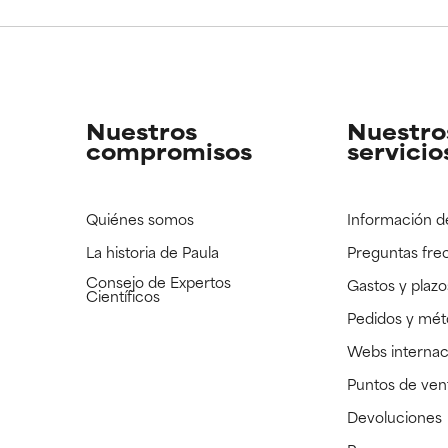
CAR
CAR
strado, pero con la información científica disponible pendiente d
strado, pero con la información científica disponible pendiente d
Nuestros
Nuestro
compromisos
servicio
Quiénes somos
Información d
La historia de Paula
Preguntas fre
Consejo de Expertos
Gastos y plazo
Científicos
Pedidos y mé
Webs internac
Puntos de ven
Devoluciones