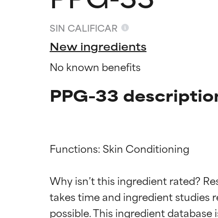
SIN CALIFICAR
New ingredients
No known benefits
PPG-33 descriptio
Functions: Skin Conditioning

Califica
Califica
Why isn’t this ingredient rated? Re
takes time and ingredient studies r
EXCELENTE
EXCELENTE
Ingrediente sobr
Ingrediente sobr