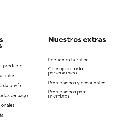
e revisar.
e revisar.
s
Nuestros extras
s
Encuentra tu rutina
e producto
Consejo experto
personalizado
cuentes
Promociones y descuentos​
s de envío
Promociones para
todos de pago
miembros
ionales
ta