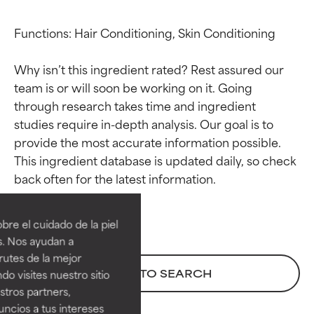
Functions: Hair Conditioning, Skin Conditioning

Why isn’t this ingredient rated? Rest assured our 
team is or will soon be working on it. Going 
through research takes time and ingredient 
studies require in-depth analysis. Our goal is to 
provide the most accurate information possible. 
This ingredient database is updated daily, so check 
Calificaciones de
Calificaciones de
ingredientes
ingredientes
re el cuidado de la piel
EXCELENTE
EXCELENTE
s. Nos ayudan a
Ingrediente sobresaliente con
Ingrediente sobresaliente con
rutes de la mejor
beneficios reales para la piel. Su
beneficios reales para la piel. Su
BACK TO SEARCH
do visites nuestro sitio
eficacia está demostrada y
eficacia está demostrada y
tros partners,
respaldada por estudios
respaldada por estudios
ncios a tus intereses