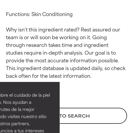
Functions: Skin Conditioning

Why isn’t this ingredient rated? Rest assured our 
team is or will soon be working on it. Going 
through research takes time and ingredient 
studies require in-depth analysis. Our goal is to 
provide the most accurate information possible. 
This ingredient database is updated daily, so check 
Calificaciones de
Calificaciones de
ingredientes
ingredientes
re el cuidado de la piel
EXCELENTE
EXCELENTE
s. Nos ayudan a
Ingrediente sobresaliente con
Ingrediente sobresaliente con
rutes de la mejor
beneficios reales para la piel. Su
beneficios reales para la piel. Su
BACK TO SEARCH
do visites nuestro sitio
eficacia está demostrada y
eficacia está demostrada y
tros partners,
respaldada por estudios
respaldada por estudios
ncios a tus intereses